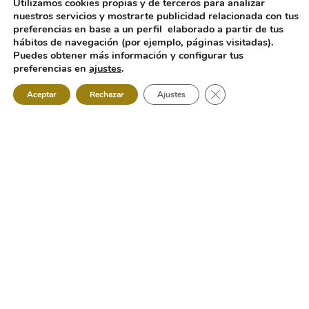
Utilizamos cookies propias y de terceros para analizar
nuestros servicios y mostrarte publicidad relacionada con tus
preferencias en base a un perfil elaborado a partir de tus
hábitos de navegación (por ejemplo, páginas visitadas).
Puedes obtener más información y configurar tus
preferencias en
ajustes
.
Cerrar el banner de 
Aceptar
Rechazar
Ajustes
Diseños Textiles Exclusivos para Tiendas de
Decoración: !Encuentra un Mundo de Posibilidades
con Nosotros¡
¿Eres Profesional y buscas elevar tu Oferta a lo Más
Alto?
En el competitivo mundo de la decoración, la elección