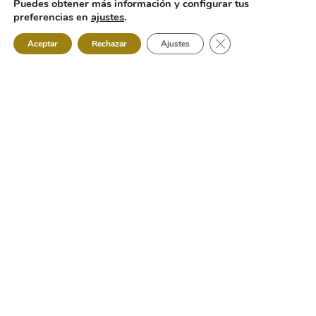
Puedes obtener más información y configurar tus
preferencias en
ajustes
.
Cerrar el banner de 
Aceptar
Rechazar
Ajustes
Nuestros
servicios
Servicios de confección textil a medida
. Años de
experiencia y arte en la confección textil.