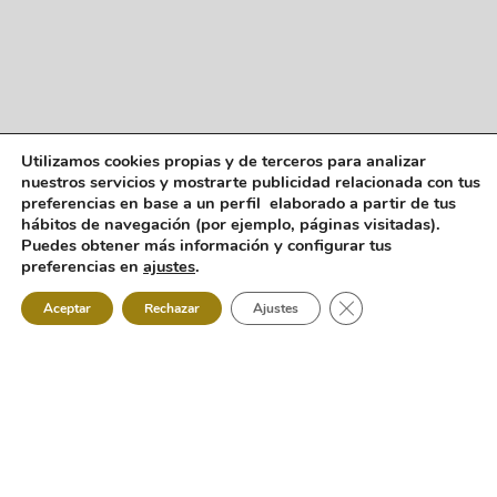
Utilizamos cookies propias y de terceros para analizar
nuestros servicios y mostrarte publicidad relacionada con tus
preferencias en base a un perfil elaborado a partir de tus
hábitos de navegación (por ejemplo, páginas visitadas).
Puedes obtener más información y configurar tus
1
preferencias en
ajustes
.
Cerrar el banner de 
Aceptar
Rechazar
Ajustes
Acerca de
Alhambra Fabrics
Alhambra desde 1977, está presente en el mundo de